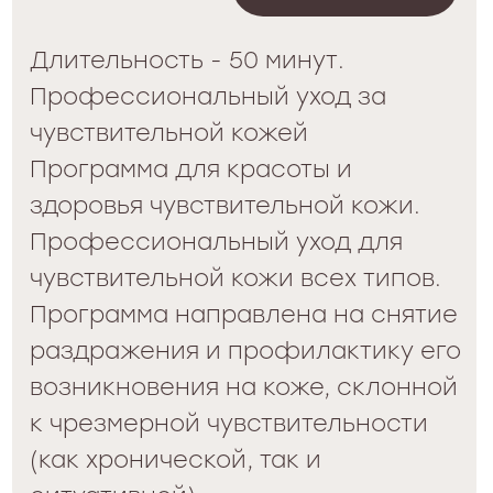
фруктов и специй рекомендуется
во всех случаях, когда необходимо
мгновенно вернуть коже сияние.
Весной и летом он оживляет кожу,
дарит ей свежесть и тонус,
одновременно защищая от
свободных радикалов.
Осенью и зимой питает кожу,
повышает ее упругость, наделяет
здоровьем, наполняет ощущением
комфорта.
Роскошный, праздничный подарок
для мужчин и женщин!
Используется как экспресс-
процедура.