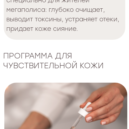
здоровья чувствительной кожи.
Профессиональный уход для
чувствительной кожи всех типов.
Программа направлена на снятие
раздражения и профилактику его
возникновения на коже, склонной
к чрезмерной чувствительности
(как хронической, так и
ситуативной).
CЕЗОННАЯ
ПРОГРАММА