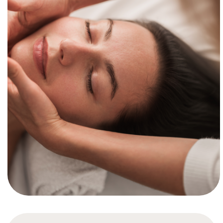
Длительность - 1 час 15 минут.
Осветляющая профессиональная
процедура:
Интенсивный профессиональный
уход для выравнивания цвета лица
и устранения нежелательной
гиперпигментации. Программа,
разработанная для любого типа
кожи женщин и мужчин, состоит
из 7-ми этапов и обеспечивает
клинически доказанную
эффективность. Комплексное
воздействие запатентованных
активных ингредиентов,
специального массажа лица и
кистей рук, а также
дополнительного аксессуара
Ridoki, повышающего
результативность