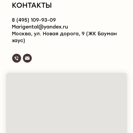
КОНТАКТЫ
8 (495) 109-93-09
Marigental@yandex.ru
Москва, ул. Новая дорога, 9 (ЖК Бауман
Наша клиника объединяет передовые
хаус)
технологии, превентивный подход и
индивидуальный сервис. Мы работаем с
вашим лицом и телом, предлагая:
Безоперационное омоложение
Лечение качества кожи
Годовые программы anti-age
Наши врачи — специалисты с высшим
медицинским образованием и
сертификатами в превентивной медицине